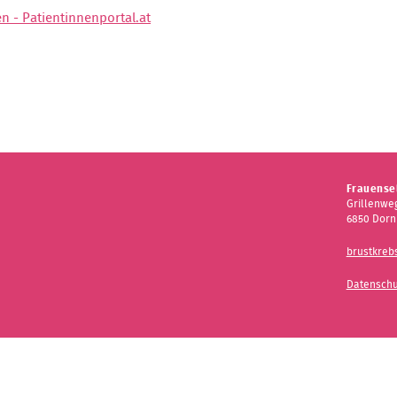
 - Patientinnenportal.at
Frauensel
Grillenweg
6850 Dorn
brustkreb
Datenschu