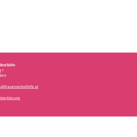
bsthilfe
 1
birn
s@frauenselbsthilfe.at
tzerklärung