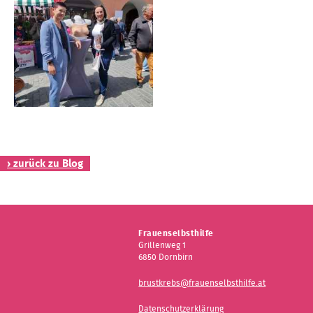
› zurück zu Blog
Frauenselbsthilfe
Grillenweg 1
6850 Dornbirn
brustkrebs@frauenselbsthilfe.at
Datenschutzerklärung