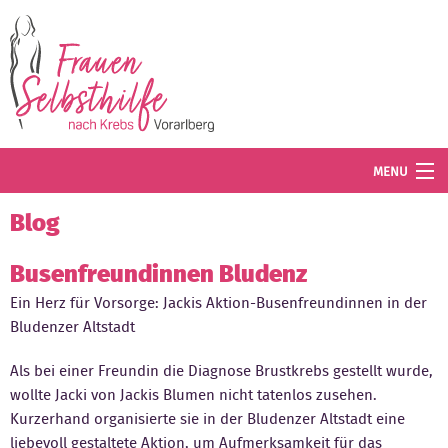
Direkt zum Inhalt
MENU
Termine
Blog
Blog
Busenfreundinnen Bludenz
Ein Herz für Vorsorge: Jackis Aktion-Busenfreundinnen in der
Angebot
Bludenzer Altstadt
Wissenswertes
Als bei einer Freundin die Diagnose Brustkrebs gestellt wurde,
Der Verein
wollte Jacki von Jackis Blumen nicht tatenlos zusehen.
Kurzerhand organisierte sie in der Bludenzer Altstadt eine
Mitglied werden
liebevoll gestaltete Aktion, um Aufmerksamkeit für das