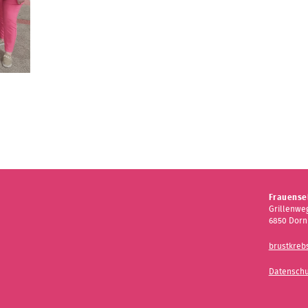
Frauensel
Grillenweg
6850 Dorn
brustkreb
Datenschu