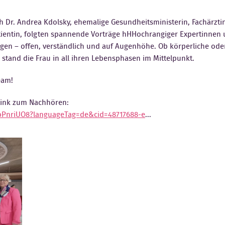
h Dr. Andrea Kdolsky, ehemalige Gesundheitsministerin, Fachärzti
ientin, folgten spannende Vorträge hHHochrangiger Expertinnen un
gen – offen, verständlich und auf Augenhöhe. Ob körperliche ode
stand die Frau in all ihren Lebensphasen im Mittelpunkt.
eam!
Link zum Nachhören:
5bPnriUO8?languageTag=de&cid=48717688-e
...