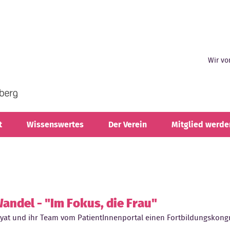
Wir vo
t
Wissenswertes
Der Verein
Mitglied werde
andel - "Im Fokus, die Frau"
ayat und ihr Team vom PatientInnenportal einen Fortbildungskon