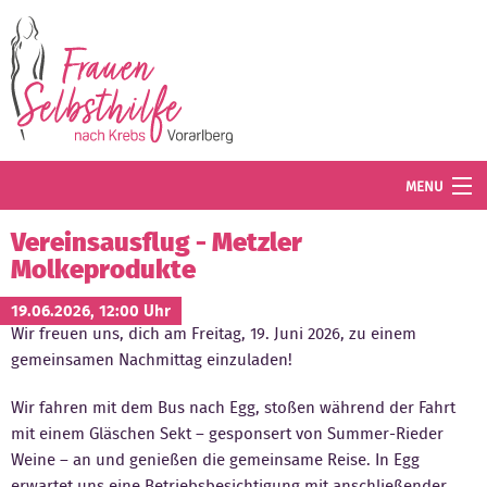
Direkt zum Inhalt
MENU
Termine
Vereinsausflug - Metzler
Molkeprodukte
Blog
19.06.2026, 12:00 Uhr
Angebot
Wir freuen uns, dich am Freitag, 19. Juni 2026, zu einem
gemeinsamen Nachmittag einzuladen!
Wissenswertes
Wir fahren mit dem Bus nach Egg, stoßen während der Fahrt
Der Verein
mit einem Gläschen Sekt – gesponsert von Summer-Rieder
Weine – an und genießen die gemeinsame Reise. In Egg
Mitglied werden
erwartet uns eine Betriebsbesichtigung mit anschließender