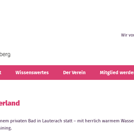
Wir vo
t
Wissenswertes
Der Verein
Mitglied werde
erland
inem privaten Bad in Lauterach statt – mit herrlich warmem Wasse
ining.