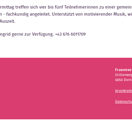
mittag treffen sich vier bis fünf Teilnehmerinnen zu einer geme
rin - fachkundig angeleitet. Unterstützt von motivierender Musik, w
uszeit.
ngrid gerne zur Verfügung. +43 676 6011709
Frauensel
Grillenweg
6850 Dorn
brustkreb
Datenschu