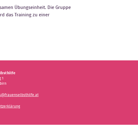
insamen Übungseinheit. Die Gruppe
ird das Training zu einer
bsthilfe
 1
birn
s@frauenselbsthilfe.at
tzerklärung