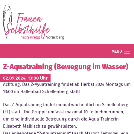
Direkt zum Inhalt
MENU
Termine
Z-Aquatraining (Bewegung im Wasser)
Blog
02.09.2024, 13:00 Uhr
Achtung: Das Z-Ayuatraining findet ab Herbst 2024 Montags um
Angebot
13:00 im Hallenbad Schellenberg statt!
Wissenswertes
Das Z-Aquatraining findet einmal wöchentlich in Schellenberg
(FL) statt.. Die Gruppe umfasst maximal 10 Teilnehmerinnen,
Der Verein
um eine individuelle Betreuung durch die Aqua-Trainerin
Elisabeth Maikisch zu gewährleisten.
Mitglied werden
Das angebotene "Z-Aquatraining" (nach Margot Zeitvogel, von