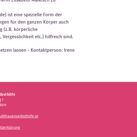
e) ist eine spezielle Form der
ungen für den ganzen Körper auch
 (z.B. körperliche
ergesslichkeit etc.) hilfreich sind.
 setzen lassen - Kontaktperson: Irene
bsthilfe
 1
birn
s@frauenselbsthilfe.at
tzerklärung