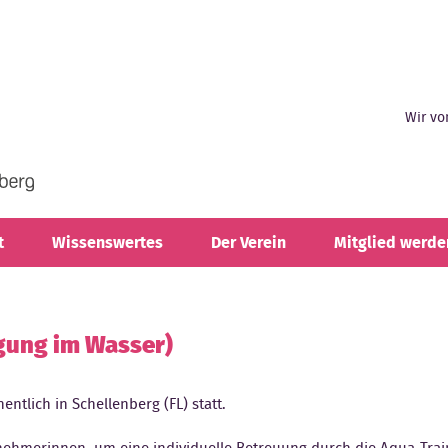
Wir vo
t
Wissenswertes
Der Verein
Mitglied werde
gung im Wasser)
ntlich in Schellenberg (FL) statt.
nehmerinnen, um eine individuelle Betreuung durch die Aqua-Train