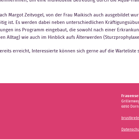
ch Margot Zeitvogel, von der Frau Maikisch auch ausgebildet wurd
eitig ist. Es werden dabei neben unterschiedlichen Kräftigungsüb
ungen ins Programm eingebaut, die sowohl nach einer Erkrankung
 Alltag) wie auch im Hinblick aufs Älterwerden (Sturzprophylaxe, V
reits erreicht, Interessierte können sich gerne auf die Warteliste
Frauensel
Grillenweg
6850 Dorn
brustkreb
Datenschu