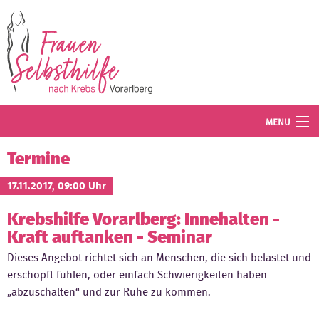
Direkt zum Inhalt
MENU
Termine
Termine
Blog
17.11.2017, 09:00 Uhr
Krebshilfe Vorarlberg: Innehalten -
Angebot
Kraft auftanken - Seminar
Wissenswertes
Dieses Angebot richtet sich an Menschen, die sich belastet und
erschöpft fühlen, oder einfach Schwierigkeiten haben
Der Verein
„abzuschalten“ und zur Ruhe zu kommen.
Mitglied werden