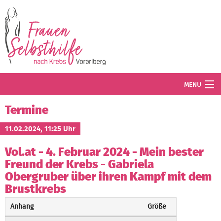
Direkt zum Inhalt
MENU
Termine
Termine
Blog
11.02.2024, 11:25 Uhr
Vol.at - 4. Februar 2024 - Mein bester
Angebot
Freund der Krebs - Gabriela
Wissenswertes
Obergruber über ihren Kampf mit dem
Brustkrebs
Der Verein
Anhang
Größe
Mitglied werden