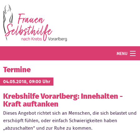
Direkt zum Inhalt
MENU
Termine
Termine
Blog
04.05.2018, 09:00 Uhr
Krebshilfe Vorarlberg: Innehalten -
Angebot
Kraft auftanken
Wissenswertes
Dieses Angebot richtet sich an Menschen, die sich belastet und
erschöpft fühlen, oder einfach Schwierigkeiten haben
Der Verein
„abzuschalten“ und zur Ruhe zu kommen.
Mitglied werden