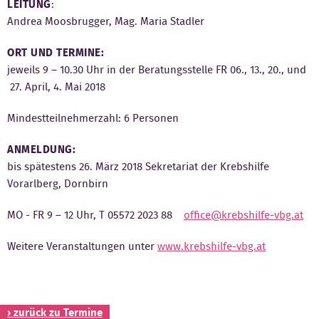
LEITUNG
:
Andrea Moosbrugger, Mag. Maria Stadler
Kontakt
ORT UND TERMINE:
jeweils 9 – 10.30 Uhr in der Beratungsstelle FR 06., 13., 20., und
27. April, 4. Mai 2018
Mindestteilnehmerzahl: 6 Personen
ANMELDUNG:
bis spätestens 26. März 2018 Sekretariat der Krebshilfe
Vorarlberg, Dornbirn
MO - FR 9 – 12 Uhr, T 05572 2023 88
office@krebshilfe-vbg.at
Weitere Veranstaltungen unter
www.krebshilfe-vbg.at
› zurück zu Termine