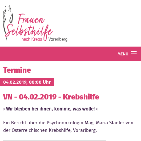
Direkt zum Inhalt
MENU
Termine
Termine
Blog
04.02.2019, 08:00 Uhr
VN - 04.02.2019 - Krebshilfe
Angebot
Wir bleiben bei ihnen, komme, was wolle!
Wissenswertes
Ein Bericht über die Psychoonkologin Mag. Maria Stadler von
Der Verein
der Österreichischen Krebshilfe, Vorarlberg.
Mitglied werden