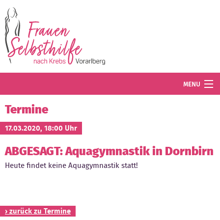
Direkt zum Inhalt
MENU
Termine
Termine
Blog
17.03.2020, 18:00 Uhr
ABGESAGT: Aquagymnastik in Dornbirn
Angebot
Heute findet keine Aquagymnastik statt!
Wissenswertes
Der Verein
› zurück zu Termine
Mitglied werden