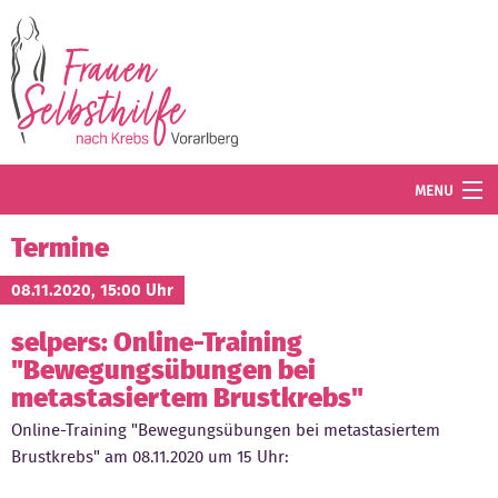
Direkt zum Inhalt
MENU
Termine
Termine
Blog
08.11.2020, 15:00 Uhr
selpers: Online-Training
Angebot
"Bewegungsübungen bei
Wissenswertes
metastasiertem Brustkrebs"
Online-Training "Bewegungsübungen bei metastasiertem
Der Verein
Brustkrebs" am 08.11.2020 um 15 Uhr:
Mitglied werden