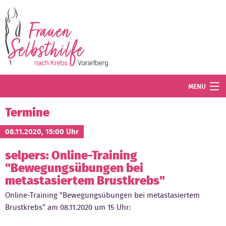
Direkt zum Inhalt
MENU
Termine
Termine
Blog
08.11.2020, 15:00 Uhr
selpers: Online-Training
Angebot
"Bewegungsübungen bei
Wissenswertes
metastasiertem Brustkrebs"
Online-Training "Bewegungsübungen bei metastasiertem
Der Verein
Brustkrebs" am 08.11.2020 um 15 Uhr:
Mitglied werden