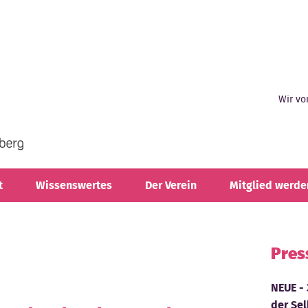
Wir vo
t
Wissenswertes
Der Verein
Mitglied werde
Pres
NEUE - 
der Sel