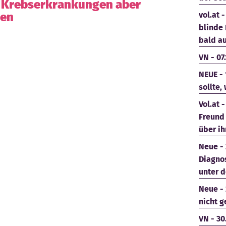
r Krebserkrankungen aber
gen
vol.at 
blinde 
bald au
VN - 07
NEUE - 
sollte,
Vol.at 
Freund
über i
Neue - 
Diagno
unter 
Neue - 
nicht g
VN - 30