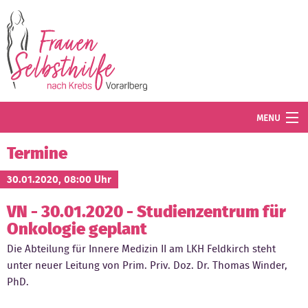
Direkt zum Inhalt
MENU
Termine
Termine
Blog
30.01.2020, 08:00 Uhr
VN - 30.01.2020 - Studienzentrum für
Angebot
Onkologie geplant
Wissenswertes
Die Abteilung für Innere Medizin II am LKH Feldkirch steht
unter neuer Leitung von Prim. Priv. Doz. Dr. Thomas Winder,
Der Verein
PhD.
Mitglied werden