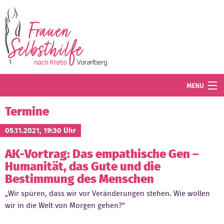
Direkt zum Inhalt
MENU
Termine
Termine
Blog
05.11.2021, 19:30 Uhr
AK-Vortrag: Das empathische Gen –
Angebot
Humanität, das Gute und die
Wissenswertes
Bestimmung des Menschen
„Wir spüren, dass wir vor Veränderungen stehen. Wie wollen
Der Verein
wir in die Welt von Morgen gehen?“
Mitglied werden