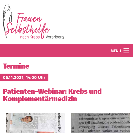
Direkt zum Inhalt
MENU
Termine
Termine
Blog
06.11.2021, 14:00 Uhr
Patienten-Webinar: Krebs und
Angebot
Komplementärmedizin
Wissenswertes
Der Verein
Mitglied werden