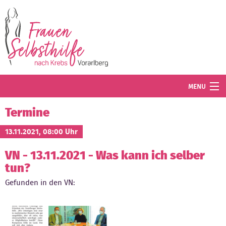
Direkt zum Inhalt
MENU
Termine
Termine
Blog
13.11.2021, 08:00 Uhr
VN - 13.11.2021 - Was kann ich selber
Angebot
tun?
Wissenswertes
Gefunden in den VN:
Der Verein
Mitglied werden