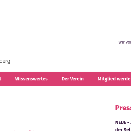
Wir vo
t
Wissenswertes
Der Verein
Mitglied werde
Pres
NEUE - 
der Sel