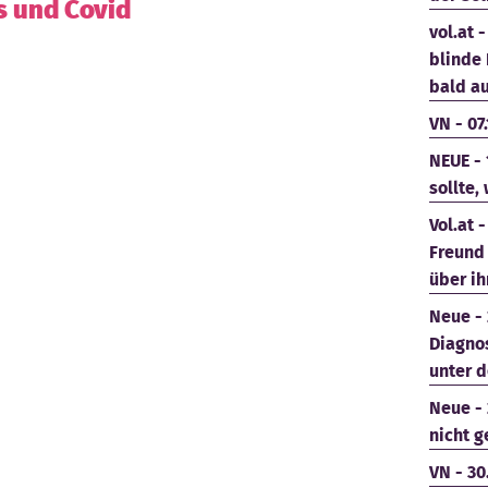
s und Covid
vol.at 
blinde 
bald au
VN - 07
NEUE - 
sollte,
Vol.at 
Freund
über i
Neue - 
Diagno
unter 
Neue - 
nicht g
VN - 30