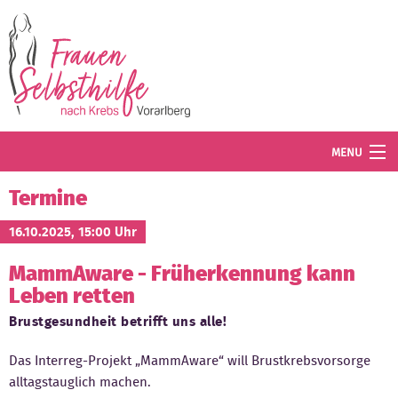
Direkt zum Inhalt
MENU
Termine
Termine
Blog
16.10.2025, 15:00 Uhr
MammAware - Früherkennung kann
Angebot
Leben retten
Wissenswertes
Brustgesundheit betrifft uns alle!
Der Verein
Das Interreg-Projekt „MammAware“ will Brustkrebsvorsorge
alltagstauglich machen.
Mitglied werden