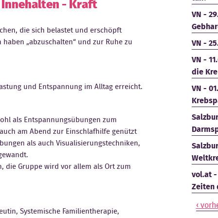
 Innehalten - Kraft
VN - 29
Gebhar
chen, die sich belastet und erschöpft
en haben „abzuschalten“ und zur Ruhe zu
VN - 25
VN - 11
die Kre
stung und Entspannung im Alltag erreicht.
VN - 01
Krebsp
Salzbur
owohl als Entspannungsübungen zum
Darmsp
auch am Abend zur Einschlafhilfe genützt
ungen als auch Visualisierungstechniken,
Salzbur
ngewandt.
Weltkr
, die Gruppe wird vor allem als Ort zum
vol.at 
Zeiten
‹ vorh
tin, Systemische Familientherapie,