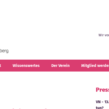
Wir vo
t
Wissenswertes
Der Verein
Mitglied werde
Pres
VN - 13
tun?