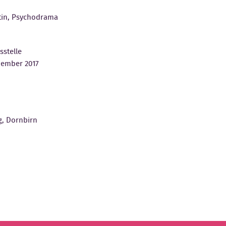
tin, Psychodrama
gsstelle
ezember 2017
rg, Dornbirn