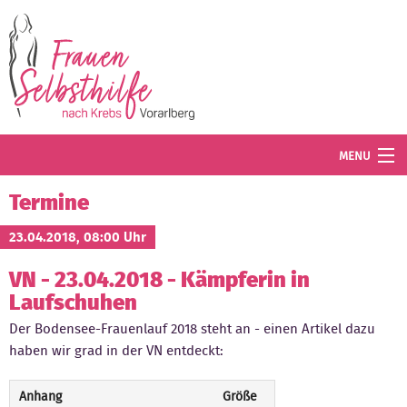
Direkt zum Inhalt
MENU
Termine
Termine
Blog
23.04.2018, 08:00 Uhr
VN - 23.04.2018 - Kämpferin in
Angebot
Laufschuhen
Wissenswertes
Der Bodensee-Frauenlauf 2018 steht an - einen Artikel dazu
haben wir grad in der VN entdeckt:
Der Verein
Mitglied werden
Anhang
Größe