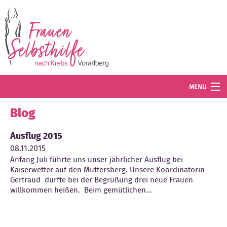
Direkt zum Inhalt
MENU
Termine
Blog
Blog
Ausflug 2015
08.11.2015
Angebot
Anfang Juli führte uns unser jährlicher Ausflug bei
Kaiserwetter auf den Muttersberg. Unsere Koordinatorin
Wissenswertes
Gertraud durfte bei der Begrüßung drei neue Frauen
willkommen heißen. Beim gemütlichen...
Der Verein
Mitglied werden