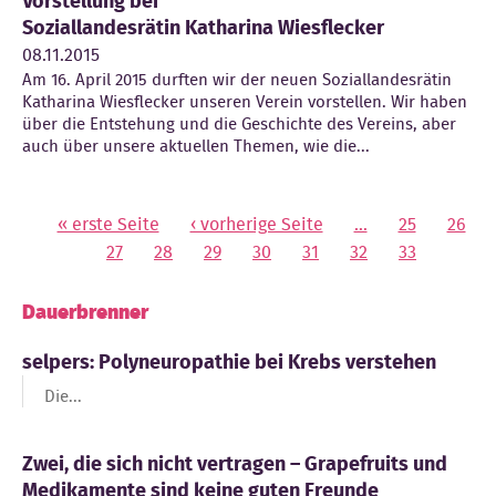
Vorstellung bei
Soziallandesrätin Katharina Wiesflecker
08.11.2015
Am 16. April 2015 durften wir der neuen Soziallandesrätin
Katharina Wiesflecker unseren Verein vorstellen. Wir haben
über die Entstehung und die Geschichte des Vereins, aber
auch über unsere aktuellen Themen, wie die...
« erste Seite
‹ vorherige Seite
…
25
26
Seiten
27
28
29
30
31
32
33
Dauerbrenner
selpers: Polyneuropathie bei Krebs verstehen
Die...
Zwei, die sich nicht vertragen – Grapefruits und
Medikamente sind keine guten Freunde