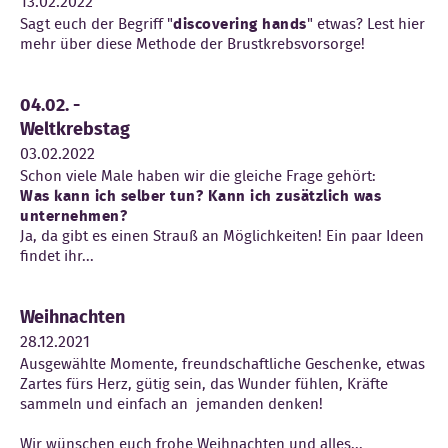
13.02.2022
Sagt euch der Begriff "
discovering hands
" etwas? Lest hier
Kontakt
mehr über diese Methode der Brustkrebsvorsorge!
04.02. -
Weltkrebstag
03.02.2022
Schon viele Male haben wir die gleiche Frage gehört:
Was kann ich selber tun? Kann ich zusätzlich was
unternehmen?
Ja, da gibt es einen Strauß an Möglichkeiten! Ein paar Ideen
findet ihr...
Weihnachten
28.12.2021
Ausgewählte Momente, freundschaftliche Geschenke, etwas
Zartes fürs Herz, gütig sein, das Wunder fühlen, Kräfte
sammeln und einfach an jemanden denken!
Wir wünschen euch frohe Weihnachten und alles...