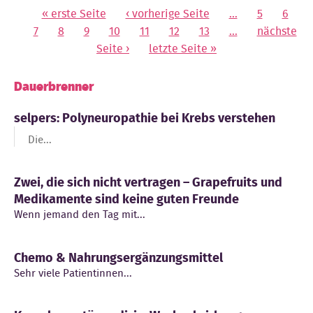
« erste Seite
‹ vorherige Seite
…
5
6
Seiten
7
8
9
10
11
12
13
…
nächste
Seite ›
letzte Seite »
Dauerbrenner
selpers: Polyneuropathie bei Krebs verstehen
Die...
Zwei, die sich nicht vertragen – Grapefruits und
Medikamente sind keine guten Freunde
Wenn jemand den Tag mit...
Chemo & Nahrungsergänzungsmittel
Sehr viele Patientinnen...