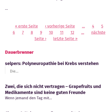
...
« erste Seite
‹ vorherige Seite
…
4
5
Seiten
6
7
8
9
10
11
12
…
nächste
Seite ›
letzte Seite »
Dauerbrenner
selpers: Polyneuropathie bei Krebs verstehen
Die...
Zwei, die sich nicht vertragen – Grapefruits und
Medikamente sind keine guten Freunde
Wenn jemand den Tag mit...