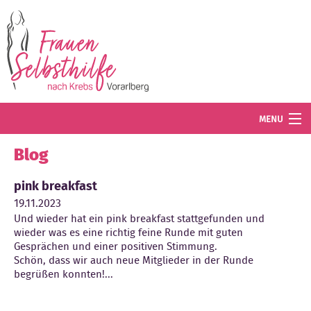
Direkt zum Inhalt
MENU
Termine
Blog
Blog
pink breakfast
19.11.2023
Angebot
Und wieder hat ein pink breakfast stattgefunden und
wieder was es eine richtig feine Runde mit guten
Wissenswertes
Gesprächen und einer positiven Stimmung.
Schön, dass wir auch neue Mitglieder in der Runde
Der Verein
begrüßen konnten!...
Mitglied werden