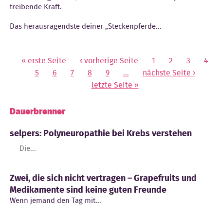
treibende Kraft.
Das herausragendste deiner „Steckenpferde...
« erste Seite
‹ vorherige Seite
1
2
3
4
Seiten
5
6
7
8
9
…
nächste Seite ›
letzte Seite »
Dauerbrenner
selpers: Polyneuropathie bei Krebs verstehen
Die...
Zwei, die sich nicht vertragen – Grapefruits und
Medikamente sind keine guten Freunde
Wenn jemand den Tag mit...