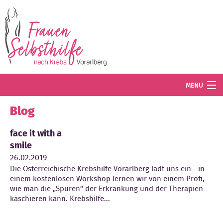
Direkt zum Inhalt
MENU
Termine
Blog
Blog
face it with a
smile
Angebot
26.02.2019
Die Österreichische Krebshilfe Vorarlberg lädt uns ein - in
Wissenswertes
einem kostenlosen Workshop lernen wir von einem Profi,
wie man die „Spuren“ der Erkrankung und der Therapien
Der Verein
kaschieren kann. Krebshilfe...
Mitglied werden