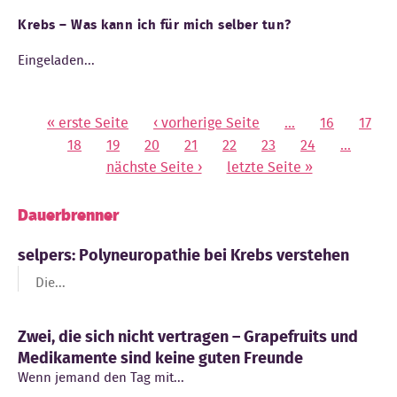
Krebs – Was kann ich für mich selber tun?
Eingeladen...
« erste Seite
‹ vorherige Seite
…
16
17
Seiten
18
19
20
21
22
23
24
…
nächste Seite ›
letzte Seite »
Dauerbrenner
selpers: Polyneuropathie bei Krebs verstehen
Die...
Zwei, die sich nicht vertragen – Grapefruits und
Medikamente sind keine guten Freunde
Wenn jemand den Tag mit...