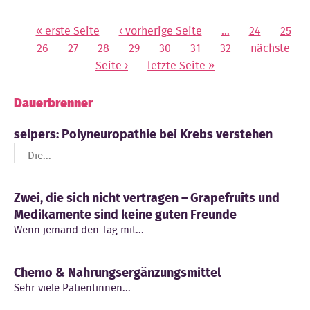
« erste Seite
‹ vorherige Seite
…
24
25
Seiten
26
27
28
29
30
31
32
nächste
Seite ›
letzte Seite »
Dauerbrenner
selpers: Polyneuropathie bei Krebs verstehen
Die...
Zwei, die sich nicht vertragen – Grapefruits und
Medikamente sind keine guten Freunde
Wenn jemand den Tag mit...
Chemo & Nahrungsergänzungsmittel
Sehr viele Patientinnen...