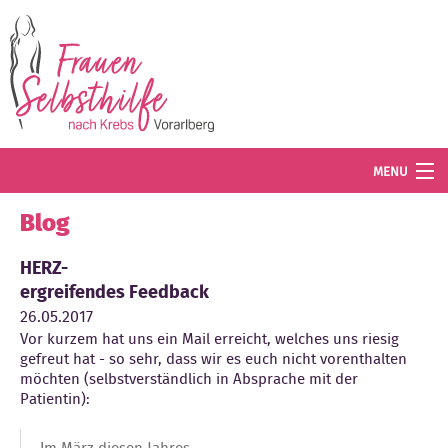
Direkt zum Inhalt
MENU
Termine
Blog
Blog
HERZ-
ergreifendes Feedback
Angebot
26.05.2017
Vor kurzem hat uns ein Mail erreicht, welches uns riesig
Wissenswertes
gefreut hat - so sehr, dass wir es euch nicht vorenthalten
möchten (selbstverständlich in Absprache mit der
Der Verein
Patientin):
Mitglied werden