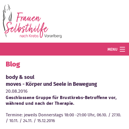
Direkt zum Inhalt
MENU
Termine
Blog
Blog
body & soul
moves - Körper und Seele in Bewegung
Angebot
20.08.2016
Geschlossene Gruppe für Brustkrebs-Betroffene vor,
Wissenswertes
während und nach der Therapie.
Der Verein
Termine: jeweils Donnerstags 18:00 -21:00 Uhr, 06.10. / 27.10.
/ 10.11. / 24.11. / 15.12.2016
Mitglied werden