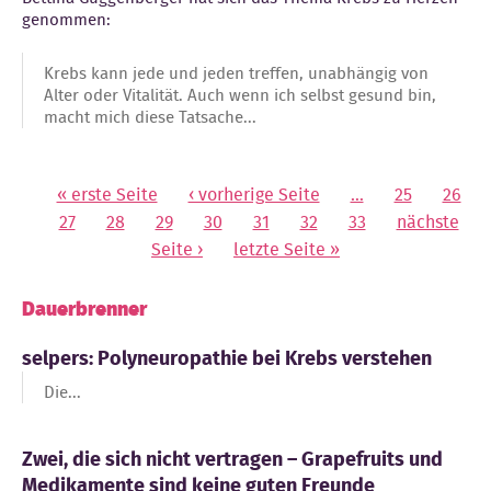
genommen:
Krebs kann jede und jeden treffen, unabhängig von
Alter oder Vitalität. Auch wenn ich selbst gesund bin,
macht mich diese Tatsache...
« erste Seite
‹ vorherige Seite
…
25
26
Seiten
27
28
29
30
31
32
33
nächste
Seite ›
letzte Seite »
Dauerbrenner
selpers: Polyneuropathie bei Krebs verstehen
Die...
Zwei, die sich nicht vertragen – Grapefruits und
Medikamente sind keine guten Freunde