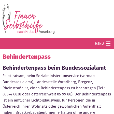
Direkt zum Inhalt
MENU
Termine
Behindertenpass
Blog
Behindertenpass beim Bundessozialamt
Es ist ratsam, beim Sozialministeriumservice (vormals
Angebot
Bundessozialamt), Landesstelle Vorarlberg, Bregenz,
Rheinstraße 32, einen Behindertenpass zu beantragen (Tel.:
Wissenswertes
05574 6838 oder österreichweit 05 99 88). Der Behindertenpass
Der Verein
ist ein amtlicher Lichtbildausweis, für Personen die in
Österreich ihren Wohnsitz oder gewöhnlichen Aufenthalt
Mitglied werden
haben. Brustkrebspatientinnen erhalten ohne andere